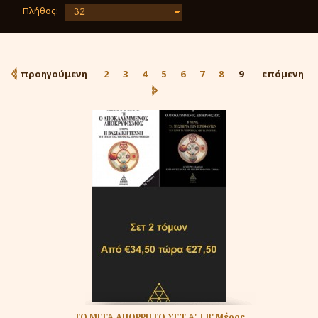
Πλήθος:
32
προηγούμενη
2
3
4
5
6
7
8
9
επόμενη
ΤΟ ΜΕΓΑ ΑΠΟΡΡΗΤΟ ΣΕΤ Α' + Β' Μέρος