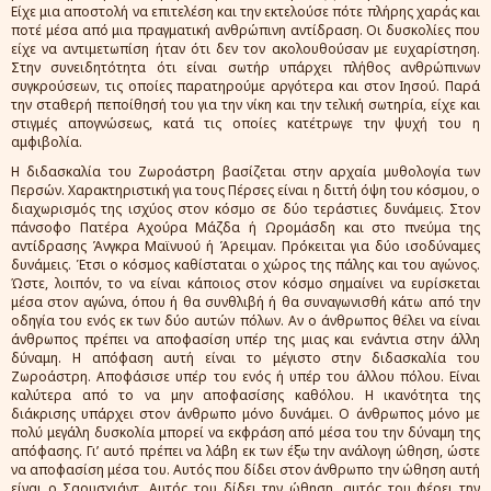
Είχε μια αποστολή να επιτελέση και την εκτελούσε πότε πλήρης χαράς και
ποτέ μέσα από μια πραγματική ανθρώπινη αντίδραση. Οι δυσκολίες που
είχε να αντιμετωπίση ήταν ότι δεν τον ακολουθούσαν με ευχαρίστηση.
Στην συνειδητότητα ότι είναι σωτήρ υπάρχει πλήθος ανθρώπινων
συγκρούσεων, τις οποίες παρατηρούμε αργότερα και στον Ιησού. Παρά
την σταθερή πεποίθησή του για την νίκη και την τελική σωτηρία, είχε και
στιγμές απογνώσεως, κατά τις οποίες κατέτρωγε την ψυχή του η
αμφιβολία.
Η διδασκαλία του Ζωροάστρη βασίζεται στην αρχαία μυθολογία των
Περσών. Χαρακτηριστική για τους Πέρσες είναι η διττή όψη του κόσμου, ο
διαχωρισμός της ισχύος στον κόσμο σε δύο τεράστιες δυνάμεις. Στον
πάνσοφο Πατέρα Αχούρα Μάζδα ή Ωρομάσδη και στο πνεύμα της
αντίδρασης Άνγκρα Μαϊνυού ή Άρειμαν. Πρόκειται για δύο ισοδύναμες
δυνάμεις. Έτσι ο κόσμος καθίσταται ο χώρος της πάλης και του αγώνος.
Ώστε, λοιπόν, το να είναι κάποιος στον κόσμο σημαίνει να ευρίσκεται
μέσα στον αγώνα, όπου ή θα συνθλιβή ή θα συναγωνισθή κάτω από την
οδηγία του ενός εκ των δύο αυτών πόλων. Αν ο άνθρωπος θέλει να είναι
άνθρωπος πρέπει να αποφασίση υπέρ της μιας και ενάντια στην άλλη
δύναμη. Η απόφαση αυτή είναι το μέγιστο στην διδασκαλία του
Ζωροάστρη. Αποφάσισε υπέρ του ενός ή υπέρ του άλλου πόλου. Είναι
καλύτερα από το να μην αποφασίσης καθόλου. Η ικανότητα της
διάκρισης υπάρχει στον άνθρωπο μόνο δυνάμει. Ο άνθρωπος μόνο με
πολύ μεγάλη δυσκολία μπορεί να εκφράση από μέσα του την δύναμη της
απόφασης. Γι’ αυτό πρέπει να λάβη εκ των έξω την ανάλογη ώθηση, ώστε
να αποφασίση μέσα του. Αυτός που δίδει στον άνθρωπο την ώθηση αυτή
είναι ο Σαουσχιάντ. Αυτός του δίδει την ώθηση, αυτός του φέρει την