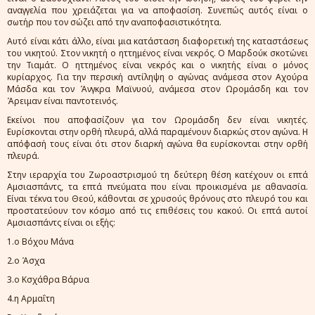
αναγγελία που χρειάζεται για να αποφασίση. Συνεπώς αυτός είναι ο
σωτήρ που τον σώζει από την αναποφασιστικότητα.
Αυτό είναι κάτι άλλο, είναι μια κατάσταση διαφορετική της καταστάσεως
του νικητού. Στον νικητή ο ηττημένος είναι νεκρός. Ο Μαρδούκ σκοτώνει
την Τιαμάτ. Ο ηττημένος είναι νεκρός και ο νικητής είναι ο μόνος
κυρίαρχος. Για την περσική αντίληψη ο αγώνας ανάμεσα στον Αχούρα
Μάσδα και τον Άνγκρα Μαϊνυού, ανάμεσα στον Ωρομάσδη και τον
Άρειμαν είναι παντοτεινός.
Εκείνοι που αποφασίζουν για τον Ωρομάσδη δεν είναι νικητές.
Ευρίσκονται στην ορθή πλευρά, αλλά παραμένουν διαρκώς στον αγώνα. Η
απόφασή τους είναι ότι στον διαρκή αγώνα θα ευρίσκονται στην ορθή
πλευρά.
Στην ιεραρχία του Ζωροαστρισμού τη δεύτερη θέση κατέχουν οι επτά
Αμσιασπάντς, τα επτά πνεύματα που είναι προικισμένα με αθανασία.
Είναι τέκνα του Θεού, κάθονται σε χρυσούς θρόνους στο πλευρό του και
προστατεύουν τον κόσμο από τις επιθέσεις του κακού. Οι επτά αυτοί
Αμσιασπάντς είναι οι εξής:
1.ο Βόχου Μάνα
2.ο Άσχα
3.ο Κσχάθρα Βάρυα
4.η Αρμαΐτη