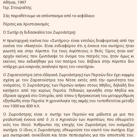
Αθήναι, 1997
Γερ. Στουραΐτης
Σάς παραθέτουμε να απόσπασμα από το κεφάλαιο:
Πέρσες και Χριστιανισμός
Ο Σωτήρ (η διδασκαλία του Ζωροάστρη)
Η πρωταρχική εικόνα του «Σωτήρος» είναι εντελώς διαφορετική από την
εικόνα του «Νικητού». Είναι ενδιαφέρον ότι η έννοια του σωτήρος ήταν
γνωστή και στην Αίγυπτο. Για τους Αιγύπτιους ο θεός Ώρος ήταν κατ’
αρχήν εκείνος που ζωντάνεψε το όνομα του πατρός του, ήταν όμως κι
εκείνος που εκδικήθηκε για τον πατέρα του. Βέβαια στην Αίγυπτο δεν
υπάρχει μια ευκρινής αναλογία προς τον «σωτήρα».
Ο Ζαρατούστρα (στα ελληνικά Ζωροάστρης) των Περσών δεν έχει καμμία
σχέση με τον Ζαρατούστρα του Νίτσε εκτός από την ομοιότητα του
ονόματος. Ο Ζωροάστρης των Περσών ανήκει στους Μήδες, δηλαδή δεν
κατήγετο από την κυρίως Περσία. Πιθανώς εγεννήθη στην Μηδία και
έδρασε αρχικά στο Οστιράν, από όπου η θρησκευτική του μεταρρύθμιση
εξηπλώθη στην Περσία. Η χρονολογία της ακμής του τοποθετείται μεταξύ
του 1000 και 800 π.Χ.
Ο Ζωροάστρης είναι ο σωτήρ των Περσών και μάλιστα με μια πιο
ρεαλιστική έννοια από ό ,τι ο Αχενατών των Αιγυπτίων, που εθεωρείτο
υιός του Θεού. Άνθρωποι της εποχής του Ζωροάστρη τον ονόμαζαν
σωτήρα. Ο ίδιος ο Ζωροάστρης εθεωρούσε τον εαυτό του σωτήρα. Είχε
μια σωτηριακή συνείδηση και ήταν πεπεισμένος για την αποστολή του.