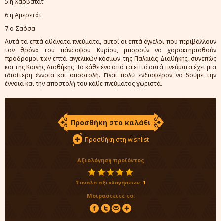
5.η Χαρβατάτ
6.η Αμερετάτ
7.ο Σαόσα
Αυτά τα επτά αθάνατα πνεύματα, αυτοί οι επτά άγγελοι που περιβάλλουν
τον θρόνο του πάνσοφου Κυρίου, μπορούν να χαρακτηρισθούν
πρόδρομοι των επτά αγγελικών κόσμων της Παλαιάς Διαθήκης, συνεπώς
και της Καινής Διαθήκης. Το κάθε ένα από τα επτά αυτά πνεύματα έχει μια
ιδιαίτερη έννοια και αποστολή. Είναι πολύ ενδιαφέρον να δούμε την
έννοια και την αποστολή του κάθε πνεύματος χωριστά.
Προσθήκη στο καλάθι
Προσθήκη στη wishlist
Αξιολόγηση προϊόντος
Σύνολο αξιολογήσεων:
1
Μοιραστείτε το: