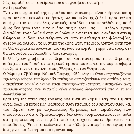
Σάς παραθέτουμε το κείμενο που ο συγγραφέας αναφέρει
Αντί προλόγου
Ένα χαρακτηριστικό της περιόδου που διανύουμε είναι η έρευνα και η
προσπάθεια αποκωδικοποιήσεως των μυστικών της ζωής. Η προσπάθεια
αυτή γινόταν και σε άλλες χρονικές περιόδους του παρελθόντος, ποτέ
όμως δεν ήταν τόσο έντονη όσο στις ημέρες μας. Οι Βιολόγοι έχουν
διεισδύσει τόσο βαθειά στην ανθρώπινη οντότητα, που αν κάποια στιγμή
θελήσουν να δουν τον άνθρωπο και από την πλευρά της φιλοσοφίας,
σχεδόν θα αγγίξουν το μυστικό της ζωής. Στην περίοδο, λοιπόν, αυτή που
πολλά δόγματα ερευνώνται προκειμένου να ευρεθή η ερμηνεία τους, δεν
θα μπορούσε να εξαιρεθή ο Χριστανισμός.
Πολλά έχουν γραφεί για το θέμα του Χριστιανισμού. Για το θέμα της
υπάρξεως του Ιησού ως ιστορικού προσώπου και για την συμπεριφορά
των Χριστιανών απέναντι στους Έλληνες και τον Ελληνισμό.
Ο Άλμπερτ Σβάϊτσερ (Νόμπελ Ειρήνης 1952) έλεγε: «
Όσοι υπερασπίζονται
την ιστορικότητα του Ιησού θα πρέπη να επανεξετάσουν τις απόψεις τους.
Διατρέχουν τον κίνδυνο να είναι υποστηρικτές ιστορικών στοιχείων μιας
προσωπικότητος, που πιθανώς είναι εντελώς διαφορετική από ό, τι την
φαντάσθηκαν
».
Πρόθεση της παρούσης έρευνας δεν είναι να λάβει θέση στα θέματα
αυτά, αλλά να καταδείξη βασικούς συσχετισμούς του Χριστιανισμού και
του ιδρυτή του με αρχαιότερες θρησκείες και παραδόσεις που
αποδεικνύουν ότι ο Χριστιανισμός δεν είναι «ουρανοκατέβατος», αλλά
ότι η προέλευσή του πηγάζει από τις αρχαίες αυτές θρησκείες και
παραδόσεις. Έτσι η απαλλαγμένη από κάθε φανατισμό προσέγγισή του
ίσως γίνει πιο άμεση και πιο πραγματική.