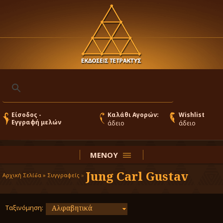
Είσοδος -
Καλάθι Αγορών:
Wishlist
Εγγραφή μελών
άδειο
άδειο
ΜΕΝΟΥ
Jung Carl Gustav
Αρχική Σελίδα »
Συγγραφείς
»
Ταξινόμηση:
Αλφαβητικά