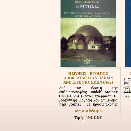
Η ΜΥΗΣΙΣ - ΗΤΟΙ ΠΩΣ
ΑΠΟΚΤΑΤΑΙ Η ΣΥΝΕΙΔΗΣΙΣ
Σ' α
ΑΝΩΤΕΡΩΝ ΚΟΣΜΩΝ (Νο2)
ένα
ιδρ
Από τον ιδρυτή της
Rud
Ανθρωποσοφίας Rudolf Steiner
περι
(1881-1925). (Κατά μετάφρασιν Π.
Γράβιγγερ) Βιογραφικόν Σημείωμα
περί Steiner · Η προσωπικότης
του...
Μη Διαθέσιμο
26.00€
Τιμή: