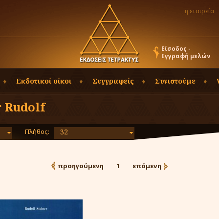
η εταιρεία
Είσοδος -
Εγγραφή μελών
Εκδοτικοί οίκοι
Συγγραφείς
Συνιστούμε
r Rudolf
Πλήθος:
32
προηγούμενη
1
επόμενη