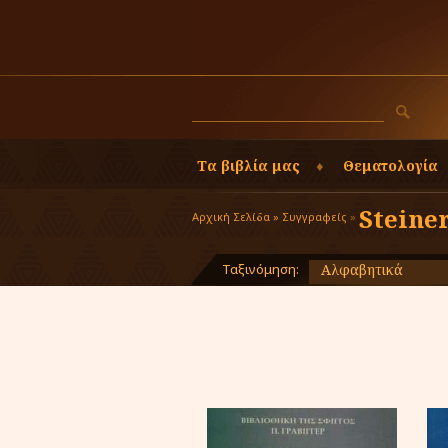
Τα βιβλία μας
Θεματολογία
Steine
Αρχική Σελίδα »
Συγγραφείς
»
Ταξινόμηση:
Αλφαβητικά