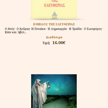
Η ΒΙΒΛΟΣ ΤΗΣ ΕΛΕΥΘΕΡΙΑΣ
Ο Θεός · Ο Άνδρας· Η Γυναίκα · Η Δημιουργία · Η Τριάδα · Ο Εωσφόρος ·
Κάιν και `Αβελ...
Διαθέσιμο
16.00€
Τιμή: