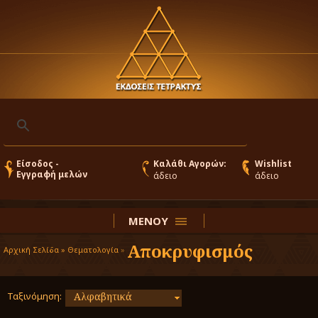
Είσοδος -
Καλάθι Αγορών:
Wishlist
Εγγραφή μελών
άδειο
άδειο
ΜΕΝΟΥ
Αποκρυφισμός
Αρχική Σελίδα »
Θεματολογία
»
Ταξινόμηση:
Αλφαβητικά