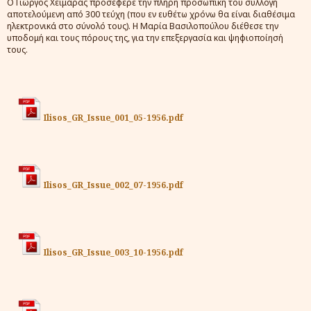
Ο Γιώργος Χειμάρας προσέφερε την πλήρη προσωπική του συλλογή
αποτελούμενη από 300 τεύχη (που εν ευθέτω χρόνω θα είναι διαθέσιμα
ηλεκτρονικά στο σύνολό τους). Η Μαρία Βασιλοπούλου διέθεσε την
υποδομή και τους πόρους της, για την επεξεργασία και ψηφιοποίησή
τους.
Ilisos_GR_Issue_001_05-1956.pdf
Ilisos_GR_Issue_002_07-1956.pdf
Ilisos_GR_Issue_003_10-1956.pdf