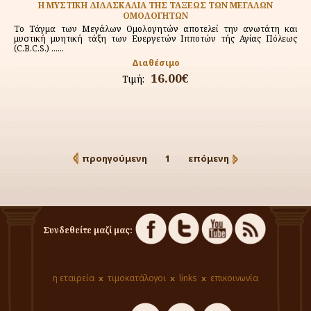
Η ΜΥΣΤΙΚΗ ΔΙΔΑΣΚΑΛΙΑ ΤΗΣ ΤΑΞΕΩΣ ΤΩΝ ΜΕΓΑΛΩΝ
ΟΜΟΛΟΓΗΤΩΝ
Το Τάγμα των Μεγάλων Ομολογητών αποτελεί την ανωτάτη και
μυστική μυητική τάξη των Ευεργετών Ιπποτών τής Αγίας Πόλεως
(C.B.C.S.) ......
Διαθέσιμο
16.00€
Τιμή:
προηγούμενη
1
επόμενη
Συνδεθείτε μαζί μας:
η εταιρεία
τιμοκατάλογοι
links
επικοινωνία