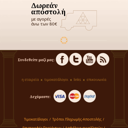
Δωρεάν
αποστολή
με αγορές
άνω των 80€
Συνδεθείτε μαζί μας:
η εταιρεία
τιμοκατάλογοι
links
επικοινωνία
Δεχόμαστε:
Τιμοκατάλογοι
/
Τρόποι Πληρωμής-Αποστολής
/
Επιστροφές Προϊόντων
/
Ασφάλεια συναλλαγών
/