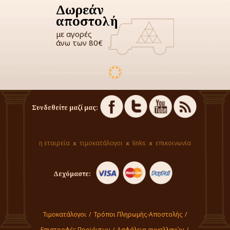
Δωρεάν
αποστολή
με αγορές
άνω των 80€
Συνδεθείτε μαζί μας:
η εταιρεία
τιμοκατάλογοι
links
επικοινωνία
Δεχόμαστε:
Τιμοκατάλογοι
/
Τρόποι Πληρωμής-Αποστολής
/
Επιστροφές Προϊόντων
/
Ασφάλεια συναλλαγών
/