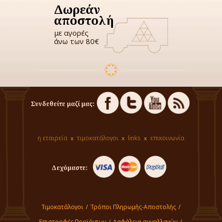
Δωρεάν
αποστολή
με αγορές
άνω των 80€
Συνδεθείτε μαζί μας:
η εταιρεία
τιμοκατάλογοι
links
επικοινωνία
Δεχόμαστε:
Τιμοκατάλογοι
/
Τρόποι Πληρωμής-Αποστολής
/
Επιστροφές Προϊόντων
/
Ασφάλεια συναλλαγών
/