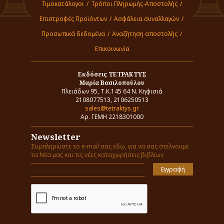
Τιμοκατάλογοι
/
Τρόποι Πληρωμής-Αποστολής
/
Επιστροφές Προϊόντων
/
Ασφάλεια συναλλαγών
/
Προσωπικά δεδομένα
/
Αναζήτηση αποστολής
/
Επικοινωνία
Εκδόσεις ΤΕΤΡΑΚΤΥΣ
Μαρία Βασιλοπούλου
Πλειάδων 95, Τ.Κ.145 64 Ν. Κηφισιά
2108077513, 2106250513
sales@tetraktys.gr
Αρ. ΓΕΜΗ 2218301000
Newsletter
Συμπληρώστε το e-mail σας εδώ, για να σας στέλνουμε
τα Νέα μας και τις νέες καταχωρήσεις βιβλίων