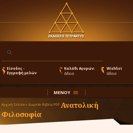
Είσοδος -
Καλάθι Αγορών:
Wishlist
Εγγραφή μελών
άδειο
άδειο
ΜΕΝΟΥ
Ανατολική
Αρχική Σελίδα »
Δωρεάν Βιβλία PDF
Φιλοσοφία