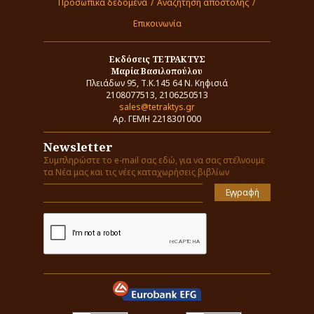
Προσωπικά δεδομένα
/
Αναζήτηση αποστολής
/
Επικοινωνία
Εκδόσεις ΤΕΤΡΑΚΤΥΣ
Μαρία Βασιλοπούλου
Πλειάδων 95, Τ.Κ.145 64 Ν. Κηφισιά
2108077513, 2106250513
sales@tetraktys.gr
Αρ. ΓΕΜΗ 2218301000
Newsletter
Συμπληρώστε το e-mail σας εδώ, για να σας στέλνουμε
τα Νέα μας και τις νέες καταχωρήσεις βιβλίων