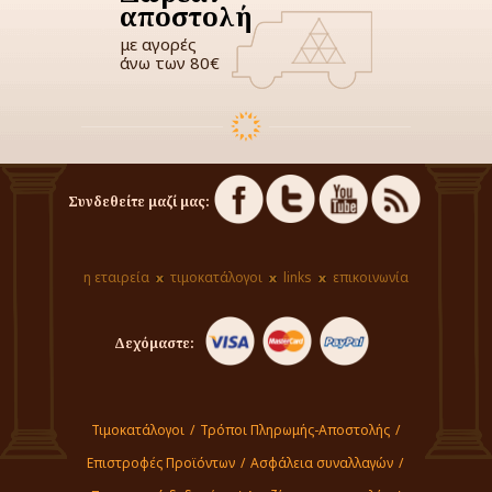
αποστολή
με αγορές
άνω των 80€
Συνδεθείτε μαζί μας:
η εταιρεία
τιμοκατάλογοι
links
επικοινωνία
Δεχόμαστε:
Τιμοκατάλογοι
/
Τρόποι Πληρωμής-Αποστολής
/
Επιστροφές Προϊόντων
/
Ασφάλεια συναλλαγών
/