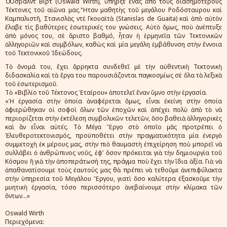
Ὁ Ὄσβαλντ Βίρτ (Oswald Wirth), ὑπῆρξε ἕνας ἀπὸ τοὺς διασημότερους
Τέκτονες τοῦ αἰῶνα μας.Ἦταν μαθητὴς τοῦ μεγάλου Ροδόσταυρου καὶ
Καμπαλιστῆ, Στανισλὰς ντὲ Γκουαϊτὰ (Stanislas de Guaita) καὶ ἀπὸ αὐτὸν
ἔλαβε τὶς βαθύτερες ἐσωτερικές του γνώσεις. Αὐτὸ ὅμως, ποὺ ἀνέπτυξε
ἀπὸ μόνος του, σὲ ἄριστο βαθμό, ἦταν ἡ ἑρμηνεῖα τῶν Τεκτονικῶν
ἀλληγοριῶν καὶ συμβόλων, καθὼς καὶ μία μεγάλη ἐμβάθυνση στὴν ἔννοια
τοῦ Τεκτονικοῦ Ἰδεώδους.
Τὸ ὄνομά του, ἔχει ἄρρηκτα συνδεθεῖ μὲ τὴν αὐθεντικὴ Τεκτονικὴ
διδασκαλία καὶ τὰ ἔργα του παρουσιάζονται παγκοσμίως σὲ ὅλα τὰ λεξικὰ
τοῦ ἐσωτερισμοῦ.
Τὸ «Βιβλίο τοῦ Τέκτονος Ἑταίρου» ἀποτελεῖ ἕναν ὕμνο στὴν ἐργασία.
«Ἡ ἐργασία στὴν ὁποία ἀναφέρεται ὅμως, εἶναι ἐκείνη στὴν ὁποία
ἀφιερώθηκαν οἱ σοφοὶ ὅλων τῶν ἐποχῶν καὶ ἀπέχει πολὺ ἀπὸ τὸ νὰ
περιορίζεται στὴν ἐκτέλεση συμβολικῶν τελετῶν, ὅσο βαθειὰ ἀλληγορικὲς
καὶ ἂν εἶναι αὐτές. Τὸ Μέγα Ἔργο στὸ ὁποῖο μᾶς προτρέπει ὁ
Ἐλευθεροτεκτονισμός, προϋποθέτει στὴν πραγματικότητα μία ἐνεργὸ
συμμετοχὴ ἐκ μέρους μας, στὴν πιὸ θαυμαστὴ ἐπιχείρηση ποὺ μπορεῖ νὰ
συλλάβει ὁ ἀνθρώπινος νοῦς, ἐφ’ ὅσον πρόκειται γιὰ τὴν δημιουργία τοῦ
Κόσμου ἢ γιὰ τὴν ἀποπεράτωσή της, πράγμα ποὺ ἔχει τὴν ἴδια ἀξία. Γιὰ νὰ
ἀπαθανατίσουμε τοὺς ἑαυτούς μας θὰ πρέπει νὰ τεθοῦμε ἀνεπιφύλακτα
στὴν ὑπηρεσία τοῦ Μεγάλου Ἔργου, γιατὶ ὅσο καλύτερα ἐξασκοῦμε τὴν
μυητικὴ ἐργασία, τόσο περισσότερο ἀνεβαίνουμε στὴν κλίμακα τῶν
ὄντων...»
Oswald Wirth
Περιεχόμενα: