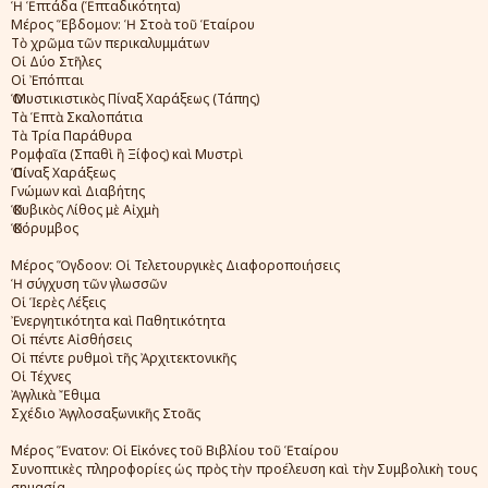
Ἡ Ἑπτάδα (Ἑπταδικότητα)
Μέρος Ἕβδομον: Ἡ Στοὰ τοῦ Ἑταίρου
Τὸ χρῶμα τῶν περικαλυμμάτων
Οἱ Δύο Στῆλες
Οἱ Ἐπόπται
Ὁ Μυστικιστικὸς Πίναξ Χαράξεως (Τάπης)
Τὰ Ἑπτὰ Σκαλοπάτια
Τὰ Τρία Παράθυρα
Ρομφαῖα (Σπαθὶ ἢ Ξίφος) καὶ Μυστρὶ
Ὁ Πίναξ Χαράξεως
Γνώμων καὶ Διαβήτης
Ὁ Κυβικὸς Λίθος μὲ Αἰχμὴ
Ὁ Κόρυμβος
Μέρος Ὅγδοον: Οἱ Τελετουργικὲς Διαφοροποιήσεις
Ἡ σύγχυση τῶν γλωσσῶν
Οἱ Ἱερὲς Λέξεις
Ἐνεργητικότητα καὶ Παθητικότητα
Οἱ πέντε Αἰσθήσεις
Οἱ πέντε ρυθμοὶ τῆς Ἀρχιτεκτονικῆς
Οἱ Τέχνες
Ἀγγλικὰ Ἔθιμα
Σχέδιο Ἀγγλοσαξωνικῆς Στοᾶς
Μέρος Ἕνατον: Οἱ Εἰκόνες τοῦ Βιβλίου τοῦ Ἑταίρου
Συνοπτικὲς πληροφορίες ὡς πρὸς τὴν προέλευση καὶ τὴν Συμβολικὴ τους
σημασία