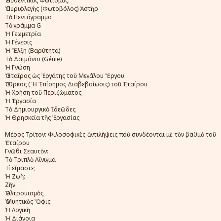
Ὁ Αὐθεντικὸς Φωτισμὸς:
Ὁ Πυριφλεγὴς (Φωτοβόλος) Ἀστὴρ
Τὸ Πεντάγραμμο
Τὸ γράμμα G
Ἡ Γεωμετρία
Ἡ Γένεσις
Ἡ Ἕλξη (Βαρύτητα)
Τὸ Δαιμόνιο (Génie)
Ἡ Γνώση
Ὁ Ἑταῖρος ὡς Ἐργάτης τοῦ Μεγάλου Ἔργου:
Ὁ Ὅρκος ( Ἡ Ἐπίσημος Διαβεβαίωσις) τοῦ Ἑταίρου
Ἡ Χρήση τοῦ Περιζώματος
Ἡ Ἐργασία
Τὸ Δημιουργικὸ Ἰδεῶδες
Ἡ Θρησκεία τῆς Ἐργασίας
Μέρος Τρίτον: Φιλοσοφικὲς ἀντιλήψεις ποὺ συνδέονται μὲ τὸν βαθμὸ τοῦ
Ἑταίρου
Γνῶθι Σεαυτὸν:
Τὸ Τριπλὸ Αἴνιγμα
Τί εἴμαστε;
Ἡ Ζωὴ:
Ζῆν
Ὁ Ἀλτρουϊσμὸς
Ὁ Μυητικὸς Ὄφις
Ἡ Λογικὴ
Ἡ Διάνοια