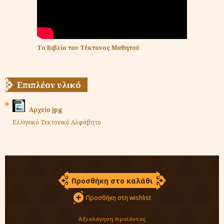
Το Βιβλίο του Τέκτονος Μαθητού
Επιπλέον υλικό
Αρχείο jpg
Ελληνικό Τεκτονικό Αλφάβητο
Προσθήκη στο καλάθι
Προσθήκη στη wishlist
Αξιολόγηση προϊόντος