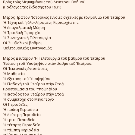
Πρὸς τοὺς Μεμυημένους τοῦ Δευτέρου Βαθμοῦ
(Πρόλογος τῆς ἔκδοσης τοῦ 1931)
Μέρος Πρῶτον: Ἱστορικὲς ἔννοιες σχετικὲς μὲ τὸν βαθμὸ τοῦ Ἑταίρου
Ἡ Τέχνη καὶ ἡ ὁλοκλήρωμένη Κυριαρχία της:
Ἡ ἐπαγγελματικὴ Μύηση
Ἡ Τριαδικὴ Ἱεραρχία
Ἡ Συντεχνιακὴ Τελετουργία
Οἱ Συμβολικοὶ βαθμοὶ
Ὁ Τελετουργικὸς Συντονισμὸς
Μέρος Δεύτερον: Ἡ Τελετουργία τοῦ βαθμοῦ τοῦ Ἑταίρου
Ἐξέταση τοῦ Ὑποψηφίου στὸν βαθμὸ τοῦ Ἑταίρου:
Οἱ Τεκτονικὲς ἐντυπώσεις
Ἡ Μαθητεία
Ἡ ἐξέταση τοῦ Ὑποψηφίου
Ἡ Εἰσδοχὴ τοῦ Ἑταίρου στὴν Στοὰ:
Προετοιμασία τοῦ Ὑποψηφίου
Ἡ εἴσοδος τοῦ Ἑταίρου στὴν Στοὰ
Ἡ συμμετοχὴ στὸ Μέγα Ἔργο
Οἱ Περιοδεῖες:
Ἡ πρώτη Περιοδεία
Ἡ δεύτερη Περιοδεία
Ἡ τρίτη Περιοδεία
Ἡ τέταρτη Περιοδεία
Ἡ πέμπτη Περιοδεία