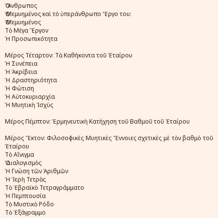
Ὁ Ἄνθρωπος
Ὁ Μεμυημένος καὶ τὸ ὑπεράνθρωπο Ἔργο του:
Ὁ Μεμυημένος
Τὸ Μέγα Ἔργον
Ἡ Προσωπικότητα
Μέρος Τέταρτον: Τὰ Καθήκοντα τοῦ Ἑταίρου
Ἡ Συνέπεια
Ἡ Ἀκρίβεια
Ἡ Δραστηριότητα
Ἡ Φώτιση
Ἡ Αὐτοκυριαρχία
Ἡ Μυητικὴ Ἰσχὺς
Μέρος Πέμπτον: Ἑρμηνευτικὴ Κατήχηση τοῦ Βαθμοῦ τοῦ Ἑταίρου
Μέρος Ἕκτον: Φιλοσοφικὲς Μυητικὲς Ἔννοιες σχετικὲς μὲ τὸν βαθμὸ τοῦ
Ἑταίρου
Τὸ Αἴνιγμα
Ὁ Διαλογισμὸς
Ἡ Γνώση τῶν Ἀριθμῶν
Ἡ Ἱερὴ Τετρὰς
Τὸ Ἑβραϊκὸ Τετραγράμματο
Ἡ Πεμπτουσία
Τὸ Μυστικὸ Ρόδο
Τὸ Ἑξάγραμμο