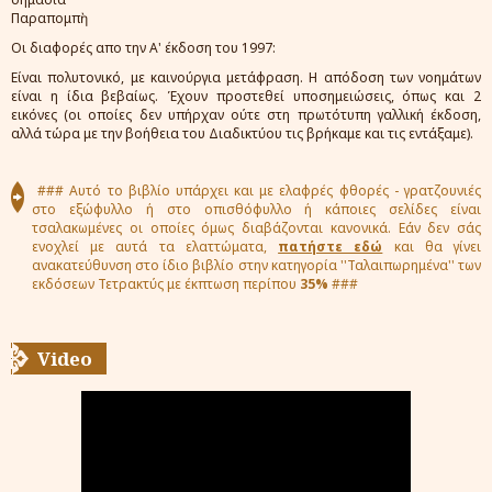
Παραπομπὴ
Οι διαφορές απο την Α' έκδοση του 1997:
Είναι πολυτονικό, με καινούργια μετάφραση. Η απόδοση των νοημάτων
είναι η ίδια βεβαίως. Έχουν προστεθεί υποσημειώσεις, όπως και 2
εικόνες (οι οποίες δεν υπήρχαν ούτε στη πρωτότυπη γαλλική έκδοση,
αλλά τώρα με την βοήθεια του Διαδικτύου τις βρήκαμε και τις εντάξαμε).
### Αυτό το βιβλίο υπάρχει και με ελαφρές φθορές - γρατζουνιές
στο εξώφυλλο ή στο οπισθόφυλλο ή κάποιες σελίδες είναι
τσαλακωμένες οι οποίες όμως διαβάζονται κανονικά. Εάν δεν σάς
ενοχλεί με αυτά τα ελαττώματα,
πατήστε εδώ
και θα γίνει
ανακατεύθυνση στο ίδιο βιβλίο στην κατηγορία ''Ταλαιπωρημένα'' των
εκδόσεων Τετρακτύς με έκπτωση περίπου
35%
###
Video