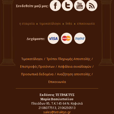
Συνδεθείτε μαζί μας:
η εταιρεία
τιμοκατάλογοι
links
επικοινωνία
Δεχόμαστε:
Τιμοκατάλογοι
/
Τρόποι Πληρωμής-Αποστολής
/
Επιστροφές Προϊόντων
/
Ασφάλεια συναλλαγών
/
Προσωπικά δεδομένα
/
Αναζήτηση αποστολής
/
Επικοινωνία
Εκδόσεις ΤΕΤΡΑΚΤΥΣ
Μαρία Βασιλοπούλου
Πλειάδων 95, Τ.Κ.145 64 Ν. Κηφισιά
2108077513, 2106250513
sales@tetraktys.gr