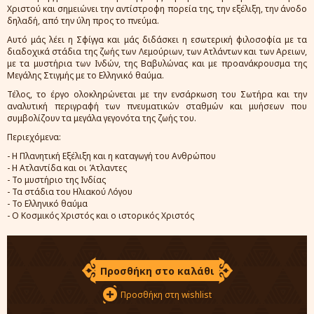
Χριστού και σημειώνει την αντίστροφη πορεία της, την εξέλιξη, την άνοδο
δηλαδή, από την ύλη προς το πνεύμα.
Αυτό μάς λέει η Σφίγγα και μάς διδάσκει η εσωτερική φιλοσοφία με τα
διαδοχικά στάδια της ζωής των Λεμούριων, των Ατλάντων και των Αρειων,
με τα μυστήρια των Ινδών, της Βαβυλώνας και με προανάκρουσμα της
Μεγάλης Στιγμής με το Ελληνικό θαύμα.
Τέλος, το έργο ολοκληρώνεται με την ενσάρκωση του Σωτήρα και την
αναλυτική περιγραφή των πνευματικών σταθμών και μυήσεων που
συμβολίζουν τα μεγάλα γεγονότα της ζωής του.
Περιεχόμενα:
- Η Πλανητική Εξέλιξη και η καταγωγή του Ανθρώπου
- Η Ατλαντίδα και οι Άτλαντες
- Το μυστήριο της Ινδίας
- Τα στάδια του Ηλιακού Λόγου
- Το Ελληνικό θαύμα
- Ο Κοσμικός Χριστός και ο ιστορικός Χριστός
Προσθήκη στο καλάθι
Προσθήκη στη wishlist