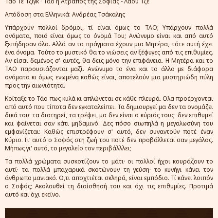
Τάο Τε Τζιγκ · Τάο η Ατραπός της Σοφίας - Λάου Τζε
Απόδοση στα Ελληνικά: Ανδρέας Τσάκαλης
Υπάρχουν πολλοί δρόμοι, τί είναι όμως το ΤΑΟ; Υπάρχουν πολλά
ονόματα, ποιό είναι όμως το όνομά Του; Ανώνυμο είναι και από αυτό
ξεπήδησαν όλα. Αλλά αν τα πράγματα έχουν μια Μητέρα, τότε αυτή έχει
ένα όνομα. Τούτο το μυστικό θα το νιώσεις αν ξέφυγες από τις επιθυμίες.
Αν είσαι δεμένος σ' αυτές, θα δεις μόνο την επιφάνεια. Η Μητέρα και το
ΤΑΟ παρουσιάζονται μαζί. Ανώνυμο το ένα και το άλλο με διάφορα
ονόματα κι όμως ενωμένα καθώς είναι, αποτελούν μια μυστηριώδη πύλη
προς την αιωνιότητα.
Κοίταξε το Τάο πως κυλά κι απλώνεται σε κάθε πλευρά. Ολα προέρχονται
από αυτό που τίποτα δεν εγκαταλείπει. Τα δημιουργεί μα δεν τα ονομάζει
δικά του· τα διατηρεί, τα τρέφει, μα δεν είναι ο κύριός τους· δεν επιθυμεί
και φαίνεται σαν κάτι μηδαμινό. Δες πόσο σιωπηλά η μεγαλωσύνη του
εμφανίζεται: Καθώς επιστρέφουν σ' αυτό, δεν συναντούν ποτέ έναν
Κύριο. Γι' αυτό ο Σοφός στη ζωή του ποτέ δεν προβάλλεται σαν μεγάλος.
Μήπως γι' αυτό, το μεγαλείο τον περιβάλλλει;
Τα πολλά χρώματα συσκοτίζουν το μάτι· οι πολλοί ήχοι κουράζουν το
αυτί· τα πολλά μπαχαρικά σκοτώνουν τη γεύση· το κυνήγι κάνει τον
άνθρωπο μανιακό. Ο,τι αποχτιέται σκληρά, είναι εμπόδιο. Τί κάνει λοιπόν
ο Σοφός; Ακολουθεί τη διαίσθησή του και όχι τις επιθυμίες. Προτιμά
αυτό και όχι εκείνο.