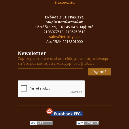
Επικοινωνία
Εκδόσεις ΤΕΤΡΑΚΤΥΣ
Μαρία Βασιλοπούλου
Πλειάδων 95, Τ.Κ.145 64 Ν. Κηφισιά
2108077513, 2106250513
sales@tetraktys.gr
Αρ. ΓΕΜΗ 2218301000
Newsletter
Συμπληρώστε το e-mail σας εδώ, για να σας στέλνουμε
τα Νέα μας και τις νέες καταχωρήσεις βιβλίων