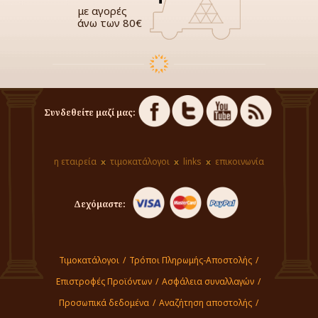
με αγορές
άνω των 80€
Συνδεθείτε μαζί μας:
η εταιρεία
τιμοκατάλογοι
links
επικοινωνία
Δεχόμαστε:
Τιμοκατάλογοι
/
Τρόποι Πληρωμής-Αποστολής
/
Επιστροφές Προϊόντων
/
Ασφάλεια συναλλαγών
/
Προσωπικά δεδομένα
/
Αναζήτηση αποστολής
/