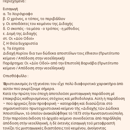
Περιεχόμενα :
Εισαγωγή
α. Το Χειρόγραφο
β. Ο χρόνος, ο τόπος, το περιβάλλον
γ. Οι αποδέκτες του κειμένου της Διδαχής
δ. Ο σκοπός - τα μέσα - ο τρόπος - η μέθοδος
ε. Δομή της Διδαχής
στ. Οι «Δύο Οδοί»
ζ. Η Θεία Ευχαριστία
η. Τα έσχατα
Διδαχή Κυρίου δια των δώδεκα αποστόλων τοις έθνεσιν (Πρωτότυπο
κείμενο / Απόδοση στην νεοελληνική)
Παράρτημα: Οι «Δύο Οδοί» από την Επιστολή Βαρνάβα (Πρωτότυπο
κείμενο / Απόδοση στην νεοελληνική)
Οπισθόφυλλο :
Ὁ Χριστιανισμὸς ἐν τῇ γενέσει του εἶχε πολὺ διαφορετικὸ χαρακτῆρα ἀπὸ
αὐτὸν ποὺ γνωρίζουμε σήμερα.
Κατὰ τὴν πρώτη του ἐποχὴ ἀποτελοῦσε μυσταγωγικὴ παράδοση μὲ
ἐπακριβῶς καθορισμένους στόχους καὶ μεθοδολογία. Αὐτὴ ἡ παράδοση
~ ποὺ ἀρχικῶς ἦταν προφορική ~ κατεγράφη καὶ διασώζεται στὸ
σημαντικότατο πρωτοχριστιανικὸ κείμενο τῆς «Διδαχῆς τῶν Δώδεκα
Ἀποστόλων», τὸ ὁποῖον ἀνακαλύφθηκε τὸ 1873 στὴν Κωνσταντινούπολη.
Στὴν παροῦσα ἔκδοση τὸ ἀρχαῖο κείμενο συνοδεύεται ἀπὸ παράλληλη
ἀπόδοση στὴν νεοελληνική, ἡ δὲ ἐκτενὴς εἰσαγωγὴ τοῦ μεταφραστῆ
τονίζει τὶς μυσταγωγικὲς διαστάσεις τοῦ κειμένου, ἀνοίγοντας