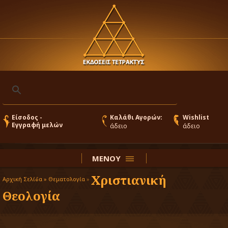
Είσοδος -
Καλάθι Αγορών:
Wishlist
Εγγραφή μελών
άδειο
άδειο
ΜΕΝΟΥ
Χριστιανική
Αρχική Σελίδα »
Θεματολογία
»
Θεολογία