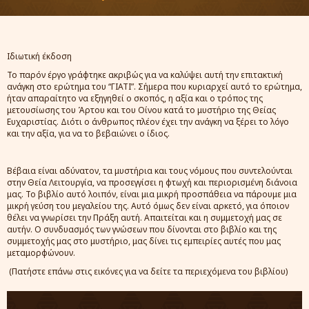
Ιδιωτική έκδοση
Το παρόν έργο γράφτηκε ακριβώς για να καλύψει αυτή την επιτακτική
ανάγκη στο ερώτημα του “ΓΙΑΤΙ”. Σήμερα που κυριαρχεί αυτό το ερώτημα,
ήταν απαραίτητο να εξηγηθεί ο σκοπός, η αξία και ο τρόπος της
μετουσίωσης του Άρτου και του Οίνου κατά το μυστήριο της Θείας
Ευχαριστίας. Διότι ο άνθρωπος πλέον έχει την ανάγκη να ξέρει το λόγο
και την αξία, για να το βεβαιώνει ο ίδιος.
Βέβαια είναι αδύνατον, τα μυστήρια και τους νόμους που συντελούνται
στην Θεία Λειτουργία, να προσεγγίσει η φτωχή και περιορισμένη διάνοια
μας. Το βιβλίο αυτό λοιπόν, είναι μια μικρή προσπάθεια να πάρουμε μια
μικρή γεύση του μεγαλείου της. Αυτό όμως δεν είναι αρκετό, για όποιον
θέλει να γνωρίσει την Πράξη αυτή. Απαιτείται και η συμμετοχή μας σε
αυτήν. Ο συνδυασμός των γνώσεων που δίνονται στο βιβλίο και της
συμμετοχής μας στο μυστήριο, μας δίνει τις εμπειρίες αυτές που μας
μεταμορφώνουν.
(Πατήστε επάνω στις εικόνες για να δείτε τα περιεχόμενα του βιβλίου)