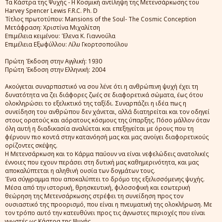
Τα Κάστρα της Ψυχής - Η Κοσμική αντίληψη της Μετενσάρκωσης του
Harvey Spencer Lewis F.R.C. Ph. D
Τίτλος πρωτοτύπου: Mansions of the Soul- The Cosmic Conception
Μετάφραση: Χριστίνα Μιχαλίτση
Επιμέλεια κειμένου: Έλενα Κ. Γιαννούλα
Επιμέλεια Εξωφύλλου: Λίλυ Γκορτσοπούλου
Πρώτη Έκδοση στην Αγγλική: 1930
Πρώτη Έκδοση στην Ελληνική: 2004
Ακούγεται συναρπαστικό να σου λένε ότι η ανθρώπινη ψυχή έχει τη
δυνατότητα να ζει διάφορες ζωές σε διαφορετικά σώματα, έως ότου
ολοκληρώσει το εξελικτικό της ταξίδι. Συναρπάζει η ιδέα πως η
συνείδηση του ανθρώπου δεν χάνεται, αλλά διατηρείται και τον οδηγεί
στους ορατούς και αόρατους κόσμους της ύπαρξης. Πόσο μάλλον όταν
όλη αυτή η διαδικασία αναλύεται και επεξηγείται με όρους που τη
φέρνουν πιο κοντά στην κατανόησή μας και μας ανοίγει διαφορετικούς
ορίζοντες σκέψης.
Η Μετενσάρκωση και το Κάρμα παύουν να είναι νεφελώδεις ανατολικές
έννοιες που εχουν περάσει στη δυτική μας καθημερινότητα, και μας
αποκαλύπτεται η αληθινή ουσία των δογμάτων τους.
Ένα σύγγραμμα που αποκαλύπτει το δρόμο της εξελισσόμενης ψυχής.
Μέσα από την ιστορική, θρησκευτική, φιλοσοφική και εσωτερική
θεώρηση της Μετενσάρκωσης στρέφει τη συνείδηση προς τον
ουσιαστικό της προορισμό, που είναι η πνευματική της ολοκλήρωση. Με
τον τρόπο αυτό την κατευθύνει προς τις άγνωστες περιοχές που είναι
γνωστές ως Κάστρα της Ψυχής.