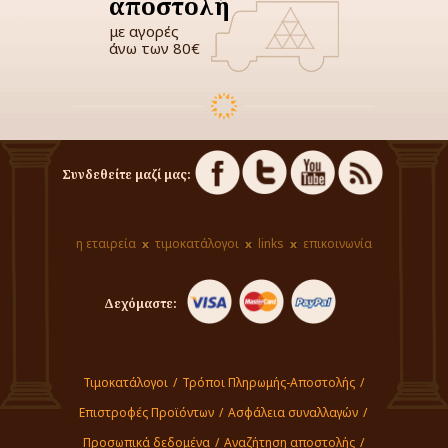
αποστολή
με αγορές
άνω των 80€
Συνδεθείτε μαζί μας:
η εταιρεία
τιμοκατάλογοι
links
επικοινωνία
Δεχόμαστε:
Τιμοκατάλογοι
/
Τρόποι Πληρωμής-Αποστολής
/
Επιστροφές Προϊόντων
/
Ασφάλεια συναλλαγών
/
Προσωπικά δεδομένα
/
Αναζήτηση αποστολής
/