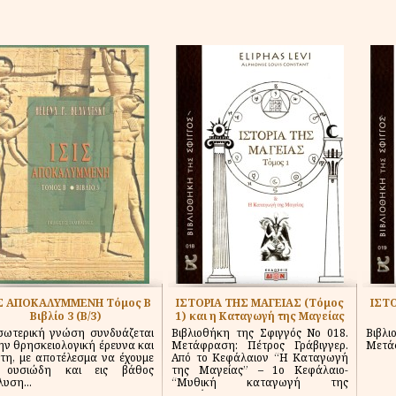
ΙΣ ΑΠΟΚΑΛΥΜΜΕΝΗ Τόμος Β
ΙΣΤΟΡΙΑ ΤΗΣ ΜΑΓΕΙΑΣ (Τόμος
ΙΣΤ
Βιβλίο 3 (Β/3)
1) και η Καταγωγή της Μαγείας
σωτερική γνώση συνδυάζεται
Βιβλιοθήκη της Σφιγγός Νο 018.
Βιβλι
ην θρησκειολογική έρευνα και
Μετάφραση: Πέτρος Γράβιγγερ.
Μετάφ
τη, με αποτέλεσμα να έχουμε
Από το Κεφάλαιον “Η Καταγωγή
 ουσιώδη και εις βάθος
της Μαγείας” – 1ο Κεφάλαιο-
υση...
“Μυθική καταγωγή της
Μαγείας”:...