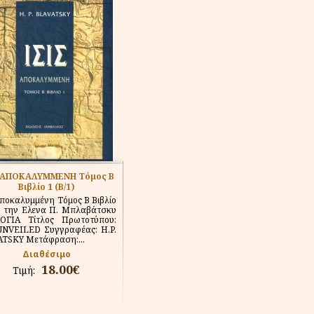
Σ ΑΠΟΚΑΛΥΜΜΕΝΗ Τόμος Β
Βιβλίο 1 (Β/1)
Αποκαλυμμένη Τόμος Β Βιβλίο
ό την Ελενα Π. Μπλαβάτσκυ
ΟΓΙΑ Τίτλος Πρωτοτύπου:
UNVEILED Συγγραφέας: H.P.
TSKY Μετάφραση:...
Διαθέσιμο
18.00€
Τιμή: