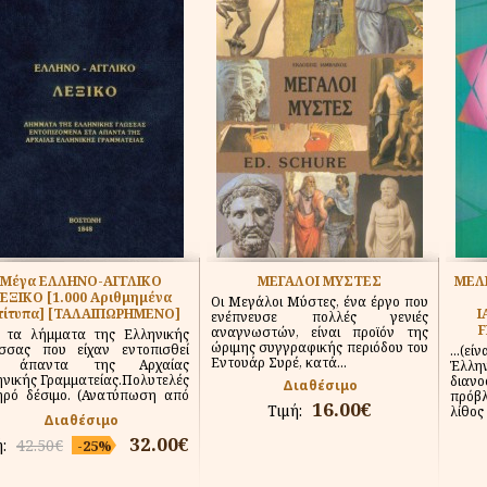
Μέγα ΕΛΛΗΝΟ-ΑΓΓΛΙΚΟ
ΜΕΓΑΛΟΙ ΜΥΣΤΕΣ
ΜΕΛΕ
ΕΞΙΚΟ [1.000 Αριθμημένα
Οι Μεγάλοι Μύστες, ένα έργο που
τίτυπα] [ΤΑΛΑΙΠΩΡΗΜΕΝΟ]
Ι
ενέπνευσε πολλές γενιές
F
αναγνωστών, είναι προϊόν της
 τα λήμματα της Ελληνικής
ώριμης συγγραφικής περιόδου του
σσας που είχαν εντοπισθεί
...(
Εντουάρ Συρέ, κατά...
α άπαντα της Αρχαίας
Έλλη
νικής Γραμματείας.Πολυτελές
δια
Διαθέσιμο
ηρό δέσιμο. (Ανατύπωση από
πρόβ
16.00€
Τιμή:
.
λίθος
Διαθέσιμο
32.00€
ή:
42.50€
-25%