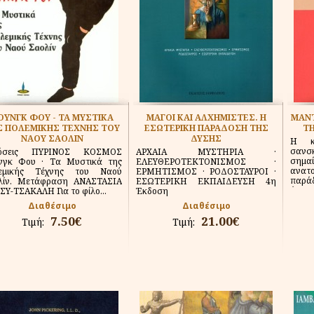
ΟΥΝΓΚ ΦΟΥ - ΤΑ ΜΥΣΤΙΚΑ
ΜΑΓΟΙ ΚΑΙ ΑΛΧΗΜΙΣΤΕΣ. Η
ΜΑΝΤ
Σ ΠΟΛΕΜΙΚΗΣ ΤΕΧΝΗΣ ΤΟΥ
ΕΣΩΤΕΡΙΚΗ ΠΑΡΑΔΟΣΗ ΤΗΣ
ΤΗ
ΝΑΟΥ ΣΑΟΛΙΝ
ΔΥΣΗΣ
Η κυ
σανσ
δόσεις ΠΥΡΙΝΟΣ ΚΟΣΜΟΣ
ΑΡΧΑΙΑ ΜΥΣΤΗΡΙΑ ·
σημα
νγκ Φου · Τα Μυστικά της
ΕΛΕΥΘΕΡΟΤΕΚΤΟΝΙΣΜΟΣ ·
ανα
εμικής Τέχνης του Ναού
ΕΡΜΗΤΙΣΜΟΣ · ΡΟΔΟΣΤΑΥΡΟΙ ·
παρά
λίν. Μετάφραση ΑΝΑΣΤΑΣΙΑ
ΕΣΩΤΕΡΙΚΗ ΕΚΠΑΙΔΕΥΣΗ 4η
όρος 
Υ-ΤΣΑΚΑΛΗ Για το φίλο...
Έκδοση
Διαθέσιμο
Διαθέσιμο
7.50€
21.00€
Τιμή:
Τιμή: