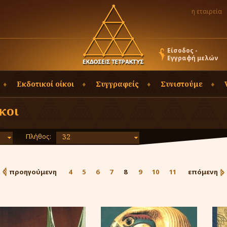
η εταιρεία
Είσοδος -
Εγγραφή μελών
Εκδοτικοί οίκοι
Συγγραφείς
Συνιστούμε
κοι
Πλήθος:
32
προηγούμενη
4
5
6
7
8
9
10
11
επόμενη