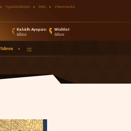
τιμοκατάλογοι
links
επικοινωνία
Καλάθι Αγορών:
Wishlist
άδειο
άδειο
Videos