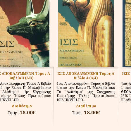
ΙΣ ΑΠΟΚΑΛΥΜΜΕΝΗ Τόμος Α
ΙΣΙΣ ΑΠΟΚΑΛΥΜΜΕΝΗ Τόμος Α
ΙΣΙ
Βιβλίο 3 (Α/3)
Βιβλίο 4 (Α/4)
 Αποκαλυμμένη Τόμος Α Βιβλίο
Ίσις Αποκαλυμμένη Τόμος Α Βιβλίο
Ίσις 
πό την Ελενα Π. Μπλαβάτσκυ
4 από την Ελενα Π. Μπλαβάτσκυ
1 απ
“Αλάθητο” τής Σύγχρονης
Το “Αλάθητο” τής Σύγχρονης
ΘΕΟΛ
στήμης Τίτλος Πρωτοτύπου:
Επιστήμης Τίτλος Πρωτοτύπου:
ISIS 
 UNVEILED...
ISIS UNVEILED...
BLAVA
Διαθέσιμο
Διαθέσιμο
18.00€
18.00€
Τιμή:
Τιμή: