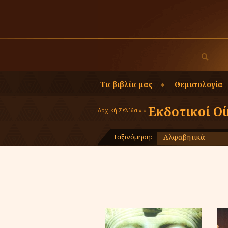
Τα βιβλία μας
Θεματολογία
Εκδοτικοί Οί
Αρχική Σελίδα »
»
Ταξινόμηση:
Αλφαβητικά