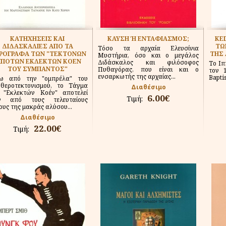
ΚΑΤΗΧΗΣΕΙΣ ΚΑΙ
ΚΑΥΣΗ Ή ΕΝΤΑΦΙΑΣΜΟΣ;
ΚΕ
ΔΙΔΑΣΚΑΛΙΕΣ ΑΠΟ ΤΑ
ΤΩ
Τόσο τα αρχαία Ελευσίνια
ΙΡΟΓΡΑΦΑ ΤΩΝ "ΤΕΚΤΟΝΩΝ
ΤΗΣ 
Μυστήρια, όσο και ο μεγάλος
ΠΠΟΤΩΝ ΕΚΛΕΚΤΩΝ ΚΟΕΝ
Διδάσκαλος και φιλόσοφος
Το Ιπ
ΤΟΥ ΣΥΜΠΑΝΤΟΣ"
Πυθαγόρας, που είναι και ο
τον 
ενσαρκωτής της αρχαίας...
Bapti
ω από την "ομπρέλα" του
υθεροτεκτονισμού, το Τάγμα
Διαθέσιμο
 "Εκλεκτών Κοέν" αποτελεί
6.00€
Τιμή:
ν από τους τελευταίους
ους της μακράς αλύσου...
Διαθέσιμο
22.00€
Τιμή: