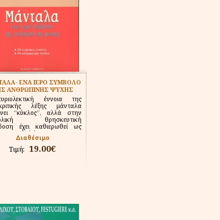
ΑΛΑ- ΕΝΑ ΙΕΡΟ ΣΥΜΒΟΛΟ
Σ ΑΝΘΡΩΠΙΝΗΣ ΨΥΧΗΣ
ριολεκτική έννοια της
κριτικής λέξης μάνταλα
ίνει “κύκλος”, αλλά στην
τολική θρησκευτική
δοση έχει καθιερωθεί ως
που υποδηλώνει...
Διαθέσιμο
19.00€
Τιμή: