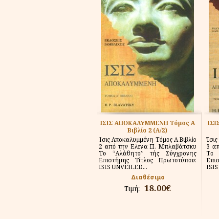
ΙΣΙΣ ΑΠΟΚΑΛΥΜΜΕΝΗ Τόμος Α
ΙΣ
Βιβλίο 2 (Α/2)
Ίσις Αποκαλυμμένη Τόμος Α Βιβλίο
Ίσις
2 από την Ελενα Π. Μπλαβάτσκυ
3 α
Το “Αλάθητο” τής Σύγχρονης
Το 
Επιστήμης Τίτλος Πρωτοτύπου:
Επι
ISIS UNVEILED...
ISIS
Διαθέσιμο
18.00€
Τιμή: