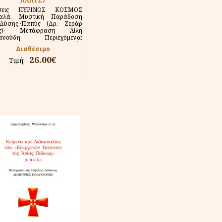
ΠΑΠΥΣ)
όσεις ΠΥΡΙΝΟΣ ΚΟΣΜΟΣ
αλά. Μυστική Παράδοση
Δύσης.·Παπύς (Δρ. Ζεράρ
ώς)· Μετάφραση Λίλη
ιανούδη Περιεχόμενα:
λογος της ελληνικής
Διαθέσιμο
ρασης ·...
26.00€
Τιμή: