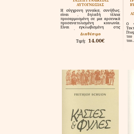
ΤΑΞΙΔΙ ΓΥΝΑΙΚΕΙΑΣ
ΤΡ
ΑΥΤΟΓΝΩΣΙΑΣ
Β
Η σύγχρονη γυναίκα, συνήθως,
Α
είναι , δηλαδή τέλεια
προσαρμοσμένη σε μια αρσενικά
προσανατολισμένη κοινωνία.
Ο 
Είναι εγκλωβισμένη στις
Τεκ
υποχρεώσεις που της...
Γεω
Διαθέσιμο
του
14.00€
Τιμή:
του..