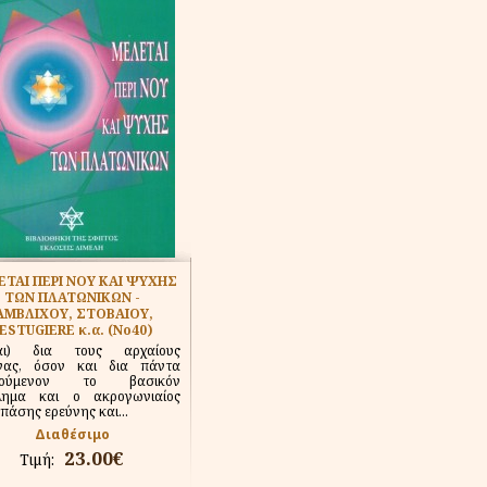
ΤΑΙ ΠΕΡΙ ΝΟΥ ΚΑΙ ΨΥΧΗΣ
ΤΩΝ ΠΛΑΤΩΝΙΚΩΝ -
ΑΜΒΛΙΧΟΥ, ΣΤΟΒΑΙΟΥ,
ESTUGIERE κ.α. (Νο40)
είναι) δια τους αρχαίους
νας, όσον και δια πάντα
νοούμενον το βασικόν
λημα και ο ακρογωνιαίος
 πάσης ερεύνης και...
Διαθέσιμο
23.00€
Τιμή: