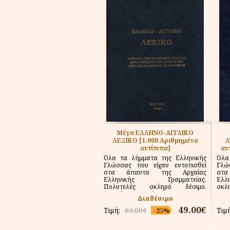
Μέγα ΕΛΛΗΝΟ-ΑΓΓΛΙΚΟ
ΛΕΞΙΚΟ [1.000 Αριθμημένα
Λ
αντίτυπα]
αν
Όλα τα λήμματα της Ελληνικής
Όλα
Γλώσσας που είχαν εντοπισθεί
Γλώ
στα άπαντα της Αρχαίας
στ
Ελληνικής Γραμματείας.
Ελλη
Πολυτελές σκληρό δέσιμο.
σκλ
(Ανατύπωση από...
την..
Διαθέσιμο
49.00€
Τιμή:
65.00€
Τιμ
-25%