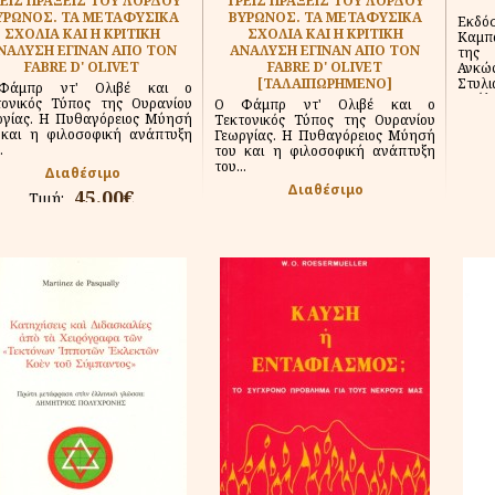
ΕΙΣ ΠΡΑΞΕΙΣ ΤΟΥ ΛΟΡΔΟΥ
ΤΡΕΙΣ ΠΡΑΞΕΙΣ ΤΟΥ ΛΟΡΔΟΥ
ΥΡΩΝΟΣ. ΤΑ ΜΕΤΑΦΥΣΙΚΑ
ΒΥΡΩΝΟΣ. ΤΑ ΜΕΤΑΦΥΣΙΚΑ
Εκδ
ΣΧΟΛΙΑ ΚΑΙ Η ΚΡΙΤΙΚΗ
ΣΧΟΛΙΑ ΚΑΙ Η ΚΡΙΤΙΚΗ
Καμπ
ΝΑΛΥΣΗ ΕΓΙΝΑΝ ΑΠΟ ΤΟΝ
ΑΝΑΛΥΣΗ ΕΓΙΝΑΝ ΑΠΟ ΤΟΝ
της 
FABRE D' OLIVET
FABRE D' OLIVET
Ανκ
[ΤΑΛΑΙΠΩΡΗΜΕΝΟ]
Στυλ
Φάμπρ ντ' Ολιβέ και ο
Πρό
τονικός Τύπος της Ουρανίου
Ο Φάμπρ ντ' Ολιβέ και ο
μετάφ
ργίας. Η Πυθαγόρειος Μύησή
Τεκτονικός Τύπος της Ουρανίου
 και η φιλοσοφική ανάπτυξη
Γεωργίας. Η Πυθαγόρειος Μύησή
.
του και η φιλοσοφική ανάπτυξη
του...
Διαθέσιμο
Διαθέσιμο
45.00€
Τιμή:
29.00€
Τιμή:
45.00€
-36%