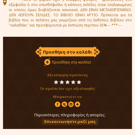
εξώφυλλο ή στο οπισθόφυλλο ή κάποιες σελίδες είναι τσαλακωμένες
οι οποίες όμως διαβάζονται κανονικά. ΔΕΝ ΕΙΝΑΙ ΜΕΤΑΧΕΙΡΙΣΜΕΝΟ.
ΔΕΝ ΛΕΙΠΟΥΝ ΣΕΛΙΔΕΣ. ΤΟ ΒΙΒΛΙΟ ΕΙΝΑΙ ΑΡΤΙΟ. Πρόκειται για τα
βιβλία που οι πελάτες μας γνωρίζουν από τις Εκθέσεις Βιβλίου στο
''καλαθάκι'' και προσφέρονται με έκπτωση περίπου 35%--- ***---
Προσθήκη στο καλάθι
Προσθήκη στη wishlist
Αξιολόγηση προϊόντος
Το προϊόν δεν εχει αξιολογηθεί
Μοιραστείτε το:
Περισσότερες πληροφορίες ή απορίες;
Επικοινωνήστε μαζί μας