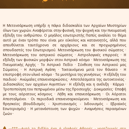
Η Μετενσάρκωση υπήρξε η πάγια διδασκαλία των Αρχαίων Μυστηρίων
όλων των χωρών. Αναφέρεται στην φυσική, την ψυχική και την πνευματική
εξέλιξη του ανθρώπου. Ο μεγάλος εσωτεριστής Παπύς αναλύει το θέμα
αυτό με έναν τρόπο που είναι μεν εύκολος και κατανοητός, αλλά που
απευθύνεται ταυτόχρονα σε αρχάριους και σε προχωρημένους
σπουδαστές του Εσωτερισμού. Μετενσάρκωση του φυσικού σώματος ·
Μετενσάρκωση του αστρικού σώματος · Αστρολογικές επιρροές · Η
εξέλιξη των φυσικών μορφών στον Αστρικό κόσμο · Μετενσάρκωση της
Πνευματικής Αρχής · Το Αστρικό Πεδίο · Σύνθεση του Αστρικού μας
Σώματος · Η Αστρική Αγάπη · Τεκταινόμενα μετά τον θάνατο · Η
επιστροφή στον υλικό κόσμο · Τα μυστήρια της γεννήσεως · Η εξέλιξη του
παιδιού · Ανώμαλες επανενσαρκώσεις · Αποτελέσματα της αυτοκτονίας ·
Διδασκαλίες των αρχαίων Αιγυπτίων · Η εξέλιξη και η ανέλιξη · Κάρμα ·
Τροποποίηση του πεπρωμένου μέσω της Προσευχής · Δοκιμασίες · Επαφή
με τους αόρατους κόσμους · Λήθη και επανεσάρκωση · Οι Αόρατοι
Απεσταλμένοι · Οι περιοδικά επανενσαρκούμενοι · Μετενσάρκωση και
θρησκείες (Βουδδισμός - Χριστιανισμός - Ινδουισμός - Εβραϊκός
Εσωτερισμός) · Η μετανάστευση των ψυχών · Αναμνήσεις περασμένων
ζωών ·
---***---Αυτό το βιβλίο έχει ή ελαφρές φθορές - γρατζουνιές στο