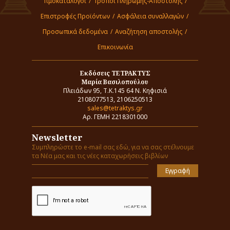
Τιμοκατάλογοι
/
Τρόποι Πληρωμής-Αποστολής
/
Επιστροφές Προϊόντων
/
Ασφάλεια συναλλαγών
/
Προσωπικά δεδομένα
/
Αναζήτηση αποστολής
/
Επικοινωνία
Εκδόσεις ΤΕΤΡΑΚΤΥΣ
Μαρία Βασιλοπούλου
Πλειάδων 95, Τ.Κ.145 64 Ν. Κηφισιά
2108077513, 2106250513
sales@tetraktys.gr
Αρ. ΓΕΜΗ 2218301000
Newsletter
Συμπληρώστε το e-mail σας εδώ, για να σας στέλνουμε
τα Νέα μας και τις νέες καταχωρήσεις βιβλίων