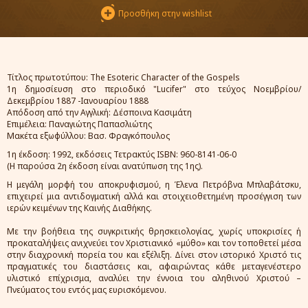
Προσθήκη στην wishlist
Τίτλος πρωτοτύπου: The Esoteric Character of the Gospels
1η δημοσίευση στο περιοδικό "Lucifer" στο τεύχος Νοεμβρίου/
Δεκεμβρίου 1887 -Ιανουαρίου 1888
Απόδοση από την Αγγλική: Δέσποινα Κασιμάτη
Επιμέλεια: Παναγιώτης Παπασλιώτης
Μακέτα εξωφύλλου: Βασ. Φραγκόπουλος
1η έκδοση: 1992, εκδόσεις Τετρακτύς ISBN: 960-8141-06-0
(Η παρούσα 2η έκδοση είναι ανατύπωση της 1ης).
Η μεγάλη μορφή του αποκρυφισμού, η Έλενα Πετρόβνα Μπλαβάτσκυ,
επιχειρεί μια αντιδογματική αλλά και στοιχειοθετημένη προσέγγιση των
ιερών κειμένων της Καινής Διαθήκης.
Με την βοήθεια της συγκριτικής θρησκειολογίας, χωρίς υποκρισίες ή
προκαταλήψεις ανιχνεύει τον Χριστιανικό «μύθο» και τον τοποθετεί μέσα
στην διαχρονική πορεία του και εξέλιξη. Δίνει στον ιστορικό Χριστό τις
πραγματικές του διαστάσεις και, αφαιρώντας κάθε μεταγενέστερο
υλιστικό επίχρισμα, αναλύει την έννοια του αληθινού Χριστού –
Πνεύματος του εντός μας ευρισκόμενου.