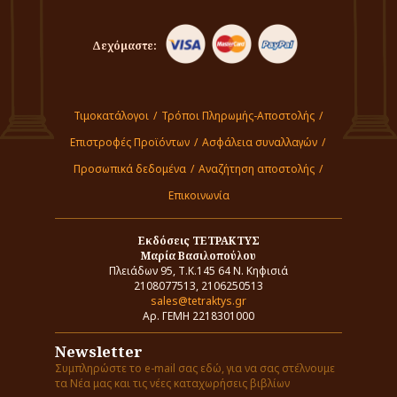
Δεχόμαστε:
Τιμοκατάλογοι
/
Τρόποι Πληρωμής-Αποστολής
/
Επιστροφές Προϊόντων
/
Ασφάλεια συναλλαγών
/
Προσωπικά δεδομένα
/
Αναζήτηση αποστολής
/
Επικοινωνία
Εκδόσεις ΤΕΤΡΑΚΤΥΣ
Μαρία Βασιλοπούλου
Πλειάδων 95, Τ.Κ.145 64 Ν. Κηφισιά
2108077513, 2106250513
sales@tetraktys.gr
Αρ. ΓΕΜΗ 2218301000
Newsletter
Συμπληρώστε το e-mail σας εδώ, για να σας στέλνουμε
τα Νέα μας και τις νέες καταχωρήσεις βιβλίων