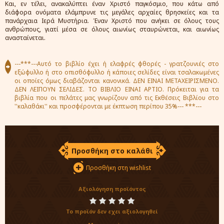
Και, εν τέλει, ανακαλύπτει έναν Χριστό παγκόσμιο, που κάτω από
διάφορα ονόματα ελάμπρυνε τις μεγάλες αρχαίες θρησκείες και τα
πανάρχαια Ιερά Μυστήρια. Έναν Χριστό που ανήκει σε όλους τους
ανθρώπους, γιατί μέσα σε όλους αιωνίως σταυρώνεται, και αιωνίως
ανασταίνεται.
---***---Αυτό το βιβλίο έχει ή ελαφρές φθορές - γρατζουνιές στο
εξώφυλλο ή στο οπισθόφυλλο ή κάποιες σελίδες είναι τσαλακωμένες
οι οποίες όμως διαβάζονται κανονικά. ΔΕΝ ΕΙΝΑΙ ΜΕΤΑΧΕΙΡΙΣΜΕΝΟ.
ΔΕΝ ΛΕΙΠΟΥΝ ΣΕΛΙΔΕΣ. ΤΟ ΒΙΒΛΙΟ ΕΙΝΑΙ ΑΡΤΙΟ. Πρόκειται για τα
βιβλία που οι πελάτες μας γνωρίζουν από τις Εκθέσεις Βιβλίου στο
''καλαθάκι'' και προσφέρονται με έκπτωση περίπου 35%--- ***---
Προσθήκη στο καλάθι
Προσθήκη στη wishlist
Αξιολόγηση προϊόντος
Το προϊόν δεν εχει αξιολογηθεί