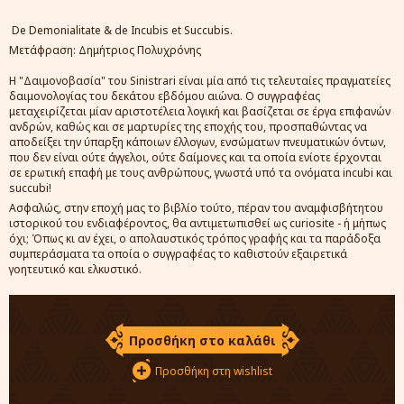
De Demonialitate & de Incubis et Succubis.
Μετάφραση: Δημήτριος Πολυχρόνης
Η "Δαιμονοβασία" του Sinistrari είναι μία από τις τελευταίες πραγματείες
δαιμονολογίας του δεκάτου εβδόμου αιώνα. Ο συγγραφέας
μεταχειρίζεται μίαν αριστοτέλεια λογική και βασίζεται σε έργα επιφανών
ανδρών, καθώς και σε μαρτυρίες της εποχής του, προσπαθώντας να
αποδείξει την ύπαρξη κάποιων έλλογων, ενσώματων πνευματικών όντων,
που δεν είναι ούτε άγγελοι, ούτε δαίμονες και τα οποία ενίοτε έρχονται
σε ερωτική επαφή με τους ανθρώπους, γνωστά υπό τα ονόματα incubi και
succubi!
Ασφαλώς, στην εποχή μας το βιβλίο τούτο, πέραν του αναμφισβήτητου
ιστορικού του ενδιαφέροντος, θα αντιμετωπισθεί ως curiosite - ή μήπως
όχι; Όπως κι αν έχει, ο απολαυστικός τρόπος γραφής και τα παράδοξα
συμπεράσματα τα οποία ο συγγραφέας το καθιστούν εξαιρετικά
γοητευτικό και ελκυστικό.
Προσθήκη στο καλάθι
Προσθήκη στη wishlist