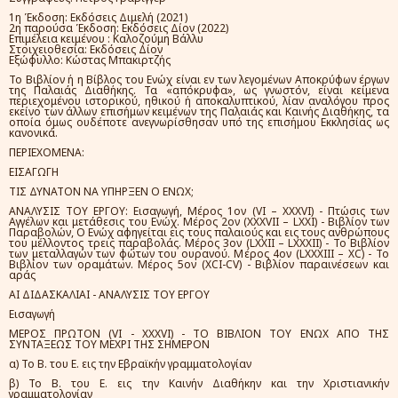
1η Έκδοση: Εκδόσεις Διμελή (2021)
2η παρούσα Έκδοση: Εκδόσεις Δίον (2022)
Επιμέλεια κειμένου : Καλοζούμη Βάλλυ
Στοιχειοθεσία: Εκδόσεις Δίον
Εξώφυλλο: Κώστας Μπακιρτζής
Το Βιβλίον ή η Βίβλος του Ενώχ είναι εν των λεγομένων Αποκρύφων έργων
της Παλαιάς Διαθήκης. Τα «απόκρυφα», ως γνωστόν, είναι κείμενα
περιεχομένου ιστορικού, ηθικού ή αποκαλυπτικού, λίαν αναλόγου προς
εκείνο των άλλων επισήμων κειμένων της Παλαιάς και Καινής Διαθήκης, τα
οποία όμως ουδέποτε ανεγνωρίσθησαν υπό της επισήμου Εκκλησίας ως
κανονικά.
ΠΕΡΙΕΧΟΜΕΝΑ:
ΕΙΣΑΓΩΓΗ
ΤΙΣ ΔΥΝΑΤΟΝ ΝΑ ΥΠΗΡΞΕΝ Ο ΕΝΩΧ;
ΑΝΑΛΥΣΙΣ ΤΟΥ ΕΡΓΟΥ: Εισαγωγή, Μέρος 1ον (VI – XXXVI) - Πτώσις των
Αγγέλων και μετάθεσις του Ενώχ. Μέρος 2ον (XXXVII – LΧΧΙ) - Βιβλίον των
Παραβολών, Ο Ενώχ αφηγείται εις τους παλαιούς και εις τους ανθρώπους
του μέλλοντος τρεις παραβολάς. Μέρος 3ον (LΧΧΙΙ – LΧΧΧΙΙ) - Το Βιβλίον
των μεταλλαγών των φώτων του ουρανού. Μέρος 4ον (LΧΧΧΙΙΙ – XC) - Το
Βιβλίον των οραμάτων. Μέρος 5ον (ΧCI-CV) - Βιβλίον παραινέσεων και
αράς
ΑΙ ΔΙΔΑΣΚΑΛΙΑΙ - ΑΝΑΛΥΣΙΣ ΤΟΥ ΕΡΓΟΥ
Εισαγωγή
ΜΕΡΟΣ ΠΡΩΤΟΝ (VI - XXXVI) - ΤΟ ΒΙΒΛΙΟΝ ΤΟΥ ΕΝΩΧ ΑΠΟ ΤΗΣ
ΣΥΝΤΑΞΕΩΣ ΤΟΥ ΜΕΧΡΙ ΤΗΣ ΣΗΜΕΡΟΝ
α) Το Β. του Ε. εις την Εβραϊκήν γραμματολογίαν
β) Το Β. του Ε. εις την Καινήν Διαθήκην και την Χριστιανικήν
γραμματολογίαν