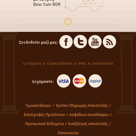
άνω των 80€
Συνδεθείτε μαζί μας:
η εταιρεία
τιμοκατάλογοι
links
επικοινωνία
Δεχόμαστε:
Τιμοκατάλογοι
/
Τρόποι Πληρωμής-Αποστολής
/
Επιστροφές Προϊόντων
/
Ασφάλεια συναλλαγών
/
Προσωπικά δεδομένα
/
Αναζήτηση αποστολής
/
Επικοινωνία