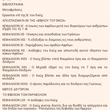
ΒΙΒΛΙΟΓΡΑΦΙΑ
Μεταφράσεις
Εργασίαι επί της Β. του Ενώχ
ΑΠΟΣΠΑΣΜΑΤΑ ΕΚ ΤΗΣ «ΒΙΒΛΟΥ ΤΟΥ ΕΝΩΧ»
ΚΕΦΑΛΑΙΟΝ VI - Η ένωσις των Αγγέλων μετά των θυγατέρων των ανθρώπων
(Πρβλ. Γεν. VI, 1-4)
ΚΕΦΑΛΑΙΟΝ VII - Γέννησις και ατασθαλίαι των Γιγάντων
ΚΕΦΑΛΑΙΟΝ VIII - Τι εδίδαξαν οι δαίμονες εις τους ανθρώπους
ΚΕΦΑΛΑΙΟΝ IX - Παρέμβασις των αγαθών Αγγέλων
ΚΕΦΑΛΑΙΟΝ XII - Ανάληψις του Ενώχ και αποστολή αυτού πλησίον των
κακών Αγγέλων
ΚΕΦΑΛΑΙΟΝ XXIV - Ο Ενώχ βλέπει επτά θαυμάσια όρη και εν θαυμαστόν
δένδρον
ΚΕΦΑΛΑΙΟΝ XXV - Ο Μιχαήλ εξηγεί εις τον Ενώχ τα 7 όρη και το
θαυμάσιον δένδρον
ΚΕΦΑΛΑΙΟΝ XXVI - Ο Ενώχ βλέπει και άλλα όρη διαχωριζόμενα από
κοιλάδα
ΚΕΦΑΛΑΙΟΝ XXXII - Ο γήινος παράδεισος και το δένδρον της Γνώσεως
ΜΕΡΟΣ ΔΕΥΤΕΡΟΝ
ΤΟ ΒΙΒΛΙΟΝ ΤΩΝ ΠΑΡΑΒΟΛΩΝ
ΚΕΦΑΛΑΙΟΝ LΧΧ - Η ανάληψις του Ενώχ
ΚΕΦΑΛΑΙΟΝ LΧΧΙ - Ο Ενώχ γίνεται δεκτός δια να θεαθή τα απόρρητα και
την δόξαν των ουρανών. -Υποσχέσεις της Κεφαλής των Ημερών