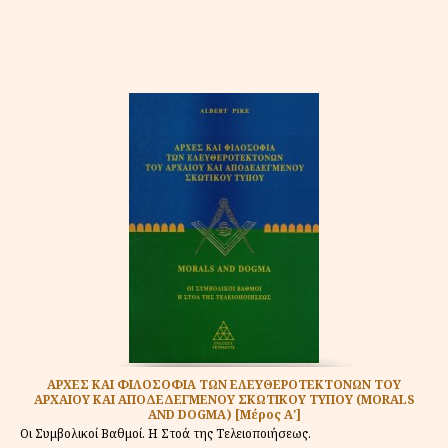
ΑΡΧΕΣ ΚΑΙ ΦΙΛΟΣΟΦΙΑ ΤΩΝ ΕΛΕΥΘΕΡΟΤΕΚΤΟΝΩΝ ΤΟΥ
ΑΡΧΑΙΟΥ ΚΑΙ ΑΠΟΔΕΔΕΓΜΕΝΟΥ ΣΚΩΤΙΚΟΥ ΤΥΠΟΥ (MORALS
AND DOGMA) [Μέρος Α']
Οι Συμβολικοί Βαθμοί. Η Στοά της Τελειοποιήσεως.