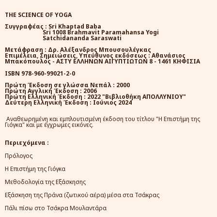
THE SCIENCE OF YOGA
Συγγραφέας : Sri Khaptad Baba
Sri 1008 Brahmavit Paramahansa Yogi
Satchidananda Saraswati
Μετάφραση : Δρ. Αλέξανδρος Μπουσουλέγκας
Επιμέλεια, Σημειώσεις, Υπεύθυνος εκδόσεως : Αθανάσιος
Μπακόπουλος - ΑΣΤΥ ΕΛΛΗΝΩΝ ΑΙΓΥΠΤΙΩΤΩΝ 8 - 1461 ΚΗΦΙΣΙΑ
ISBN 978-960-99021-2-0
Πρώτη Έκδοση σε γλώσσα Νεπάλ : 2000
Πρώτη Αγγλική Έκδοση : 2006
Πρώτη Ελληνική Έκδοση : 2022
"Βιβλιοθήκη ΑΠΟΛΛΥΝΙΟΥ"
Δεύτερη Ελληνική Έκδοση : Ιούνιος 2024
Αναθεωρημένη και εμπλουτισμένη έκδοση του τίτλου "Η Επιστήμη της
Γιόγκα" και με έγχρωμες εικόνες.
Περιεχόμενα :
Πρόλογος
Η Επιστήμη της Γιόγκα
Μεθοδολογία της Εξάσκησης
Εξάσκηση της Πράνα (ζωτικού αέρα) μέσα στα Τσάκρας
Πάλι πίσω στο Τσάκρα Μουλαντάρα