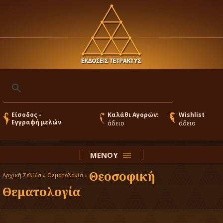
Είσοδος -
Καλάθι Αγορών:
Wishlist
Εγγραφή μελών
άδειο
άδειο
ΜΕΝΟΥ
Θεοσοφική
Αρχική Σελίδα »
Θεματολογία
»
Θεματολογία