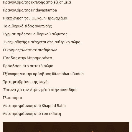
Πραναγιάμα της εκπνοής από έξι σημεία
Πραναγιάμα της Hridayastamba
Η εκφώνηση του Ομ και η Πραναγιάμα
Το αιθερικό είδος αναπνοής
Σχηματισμός του αιθερικού σώματος
Ένας μαθητής εισέρχεται στο αιθερικό σώμα
Ο κόσμος των πέντε αισθήσεων
Είσοδος στην Μπραμαράντα
Πρόσβαση στο αιτιατό σώμα
Εξάσκηση για την πρόσβαση Ritambhara Buddhi
Τρεις μεμβράνες της ψυχής
Έρευνα για τον Άτμαν μέσα στην συνείδηση
Γλωσσάριο
Αυτοπραγμάτωση υπό Khaptad Baba
Αυτοπραγμάτωση υπό του εκδότη