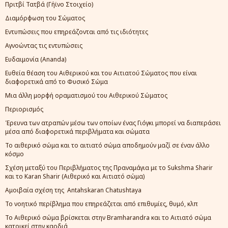
Πριτβί Τατβά (Γήϊνο Στοιχείο)
Διαμόρφωση του Σώματος
Εντυπώσεις που επηρεάζονται από τις ιδιότητες
Αγνοώντας τις εντυπώσεις
Ευδαιμονία (Ananda)
Ευθεία θέαση του Αιθερικού και του Αιτιατού Σώματος που είναι
διαφορετικά από το Φυσικό Σώμα
Μια άλλη μορφή οραματισμού του Αιθερικού Σώματος
Περιορισμός
Έρευνα των ατραπών μέσω των οποίων ένας Γιόγκι μπορεί να διαπεράσει
μέσα από διαφορετικά περιβλήματα και σώματα
Το αιθερικό σώμα και το αιτιατό σώμα αποδημούν μαζί σε έναν άλλο
κόσμο
Σχέση μεταξύ του Περιβλήματος της Πραναμάγια με το Sukshma Sharir
και το Karan Sharir (Αιθερικό και Αιτιατό σώμα)
Αμοιβαία σχέση της Antahskaran Chatushtaya
Το νοητικό περίβλημα που επηρεάζεται από επιθυμίες, θυμό, κλπ
Το Αιθερικό σώμα βρίσκεται στην Bramharandra και το Αιτιατό σώμα
κατοικεί στην καρδιά