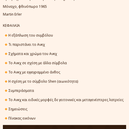
Μόναχο, φθινόπωρο 1965
Martin Erler
ΚΕΦΑΛΑΙΑ
Η εξάπλωση του συμβόλου
Τι παριστάνει το Ανκχ
Σχήματα και χρώμα του Ανκχ
Το Ανκχ σε σχέση με άλλα σύμβολα
Το Ανκχ με εγγεγραμμένο άνθος
Η σχέση με το σύμβολο Shen (αιωνιότητα)
Συμπεράσματα
Το Ανκχ και ειδικές μορφές δε γειτονικές και μεταγενέστερες λατρείες
Σημειώσεις
Πίνακας εικόνων