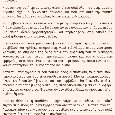
Πρόλογος
Η συνοπτική αυτή εργασία ασχολείται μ’ ένα σύμβολο, που στην αρχαία
Αίγυπτο είχε μια ξεχωριστή σημασία και που απ’ αυτή την τοπική
σημασία, διείσδυσε και σε άλλες λατρείες και πολιτισμούς.
Το σύμβολο αυτό είναι γενικά γνωστό με την ονομασία Ανκχ, Crux Ansata
ή δακτυλιοφόρος σταυρός. Εκτός αυτών των ονομασιών, υπάρχει ακόμα
μια σειρά άλλων χαρακτηρισμών και περιγραφών, στις οποίες θα
αναφερθούμε στις επόμενες σελίδες.
Η εργασία αυτή είναι μια συνεισφορά στην ιστορική έρευνα αυτού του
συμβόλου και κρίθηκε απαραίτητη, γιατί ειδικότερα στους νεότερους
χρόνους, το σύμβολο της ζωής έκανε την εμφάνισή του σε διάφορες
κοινότητες με τον πλέον περιπετειώδη τρόπο και του αποδόθηκαν
ερμηνείες, οι οποίες είναι ικανές να αντιστρέψουν την κύρια έννοιά του
και να απατήσουν τον ευκολόπιστο άνθρωπο.
Κατά την επεξεργασία αυτού του θέματος διεπίστωσα, πως είναι πολύ
περιεκτικότερο απ’ όσο είχα υποθέσει αρχικά. Μια λεπτομερής ανάλυση
όλων των δυνατών όψεων αυτού του συμβόλου, θα ήταν έξω από το
πλαίσιο αυτής της μικρής διατριβής, στην οποία συνόψισα και αναφέρω
ό, τι έκρινα απαραίτητο. Έτσι λοιπόν δεν τίθεται θέμα ως προς την πλήρη
ανάπτυξή του.
Από τη θέση αυτή αισθάνομαι την ανάγκη να απευθύνω μια ειδική
ευχαριστία προς τους καθηγητάς του Αιγυπτιολογικού Ινστιτούτου του
Πανεπιστημίου του Μονάχου, οι υποδείξεις των οποίων βοήθησαν πολύ
την πραγμάτωση του παρόντος πονήματος.